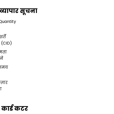
व्यापार सूचना
Quantity
्तें
 (CID)
षमता
ने
 समय
ाज़ार
ा
कार्ड कटर