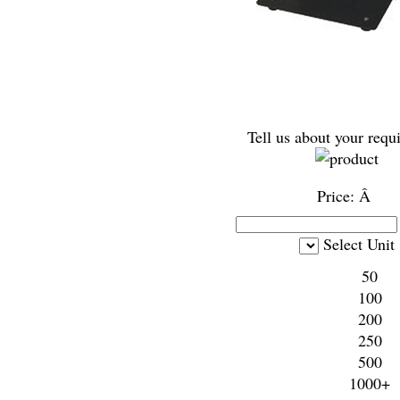
Tell us about your requ
Price:
Â
Select Unit
50
100
200
250
500
1000+