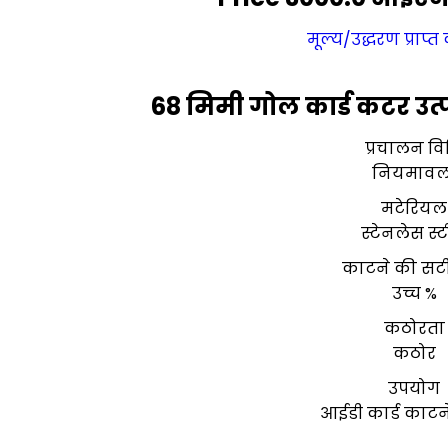
मूल्य/उद्धरण प्राप्त 
68 मिमी गोल कार्ड कटर उत्
प्रचालन वि
नियमावल
मटेरियल
स्टेनलेस स्
काटने की सट
उच्च %
कठोरता
कठोर
उपयोग
आईडी कार्ड काटन