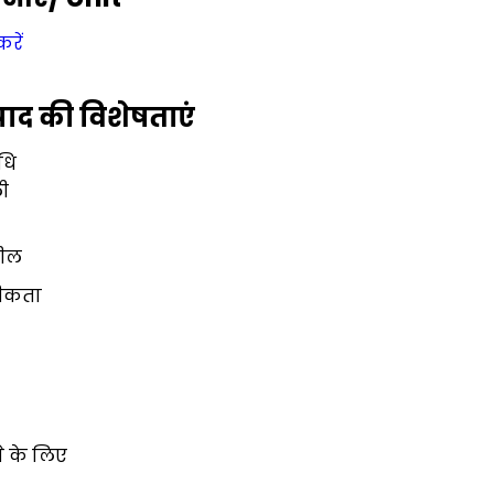
करें
पाद की विशेषताएं
धि
ी
टील
ीकता
े के लिए