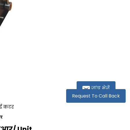
जांच भेजें
Request To Call Back
्ड कटर
टर
एनआर
/ Unit